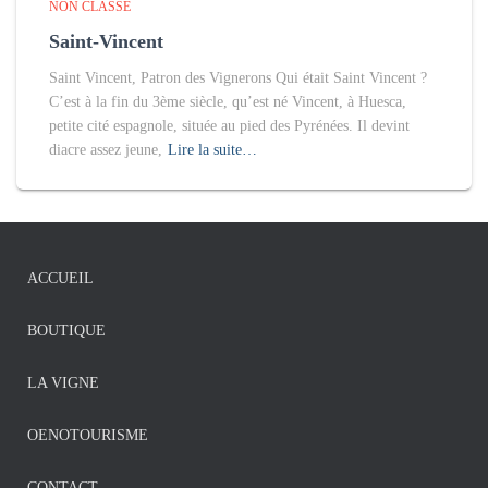
NON CLASSÉ
Saint-Vincent
Saint Vincent, Patron des Vignerons Qui était Saint Vincent ?
C’est à la fin du 3ème siècle, qu’est né Vincent, à Huesca,
petite cité espagnole, située au pied des Pyrénées. Il devint
diacre assez jeune,
Lire la suite…
ACCUEIL
BOUTIQUE
LA VIGNE
OENOTOURISME
CONTACT