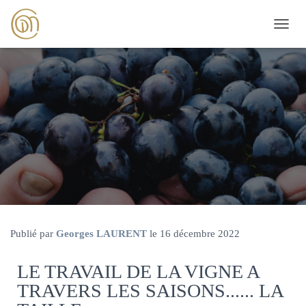
D
É
P
L
I
E
R
L
A
N
A
V
I
G
A
T
Publié par
Georges LAURENT
le
16 décembre 2022
I
O
LE TRAVAIL DE LA VIGNE A
N
TRAVERS LES SAISONS...... LA