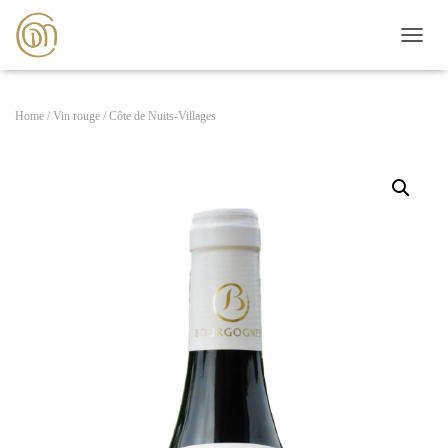
D
É
P
L
Home
/
Vin rouge
/ Côte de Nuits-Villages
I
E
R
L
A
N
A
V
I
G
A
T
I
O
N