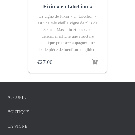
Fixin « en tabellion »
La vigne de Fixin « en tabellion »
est une très vieille vigne de plus de
80 ans. Masculin et pourtant
délicat, il affiche une structure
tannique pour accompagner une
belle pièce de bœuf ou un gibier.
€
27,00
ACCUEIL
BOUTIQUE
LA VIGNE